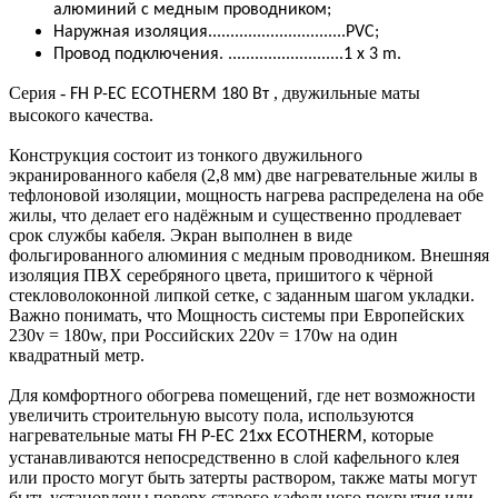
алюминий с медным проводником;
Наружная изоляция...............................PVC;
Провод подключения. ..........................1 x 3 m.
Серия -
, двужильные маты
FH P-EC ECOTHERM 180 Вт
высокого качества.
Конструкция состоит из тонкого двужильного
экранированного кабеля (2,8 мм) две нагревательные жилы в
тефлоновой изоляции, мощность нагрева распределена на обе
жилы, что делает его надёжным и существенно продлевает
срок службы кабеля. Экран выполнен в виде
фольгированного алюминия с медным проводником. Внешняя
изоляция ПВХ серебряного цвета, пришитого к чёрной
стекловолоконной липкой сетке, с заданным шагом укладки.
Важно понимать, что Мощность системы при Европейских
230v = 180w, при Российских 220v = 170w на один
квадратный метр.
Для комфортного обогрева помещений, где нет возможности
увеличить строительную высоту пола, используются
нагревательные маты
, которые
FH P-EC 21xx ECOTHERM
устанавливаются непосредственно в слой кафельного клея
или просто могут быть затерты раствором, также маты могут
быть установлены поверх старого кафельного покрытия или