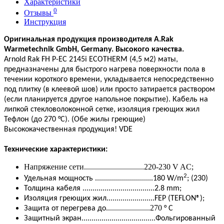
Характеристики
0
Отзывы
Инструкция
Оригинальная продукция производителя A.Rak
Warmetechnik GmbH, Germany. Высокого качества.
Arnold Rak
FH P-EC 2145i ECOTHERM
(4,5 м2) маты,
предназначены для быстрого нагрева поверхности пола в
течении короткого времени, укладывается непосредственно
под плитку (в клеевой шов) или просто затирается раствором
(если планируется другое напольное покрытие). Кабель на
липкой стекловолоконной сетке, изоляция греющих жил
Тефлон (до 270 °С). (Обе жилы греющие)
Высококачественная продукция! VDE
Технические характеристики:
Напряжение сети..............................220-230 V AC;
2
Удельная мощность .............................180 W/m
; (230)
Толщина кабеля ....................................2.8 mm;
Изоляция греющих жил........................FEP (TEFLON®);
......................270
Защита от перегрева до
° C
Защитный экран.....................................Фольгированный