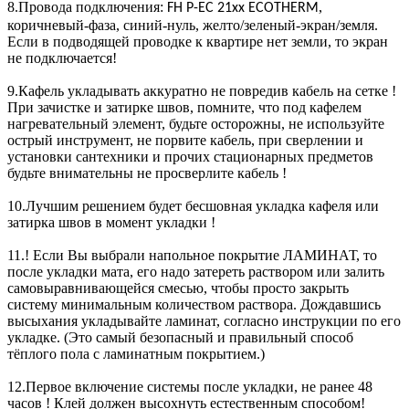
8.Провода подключения:
,
FH P-EC 21xx ECOTHERM
коричневый-фаза, синий-нуль, желто/зеленый-экран/земля.
Если в подводящей проводке к квартире нет земли, то экран
не подключается!
9.Кафель укладывать аккуратно не повредив кабель на сетке !
При зачистке и затирке швов, помните, что под кафелем
нагревательный элемент, будьте осторожны, не используйте
острый инструмент, не порвите кабель, при сверлении и
установки сантехники и прочих стационарных предметов
будьте внимательны не просверлите кабель !
10.Лучшим решением будет бесшовная укладка кафеля или
затирка швов в момент укладки !
11.! Если Вы выбрали напольное покрытие ЛАМИНАТ, то
после укладки мата, его надо затереть раствором или залить
самовыравнивающейся смесью, чтобы просто закрыть
систему минимальным количеством раствора. Дождавшись
высыхания укладывайте ламинат, согласно инструкции по его
укладке. (Это самый безопасный и правильный способ
тёплого пола с ламинатным покрытием.)
12.Первое включение системы после укладки, не ранее 48
часов ! Клей должен высохнуть естественным способом!