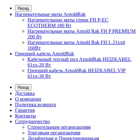
Назад
Нагревательные маты ArnoldRak
Нагревательные маты серии FH P-EC
ECOTHERM 180 Вт
Нагревательные маты Arnold Rak FH P PREMIUM
200 Вт
Нагревательные маты Arnold Rak FH L 21xxtt
160Вт
Греющий кабель ArnoldRak
Кабельный теплый пол ArnoldRak HEIZKABEL
61xx-20 Вт
Греющий кабель ArnoldRak HEIZKABEL VIP
61xx-30 Вт
Назад
Доставка
О компании
Политика возврата
Гарантия
Контакты
Сотрудничество
Строительным организациям
Торговым организациям
Дизайнерам и Проектировщикам